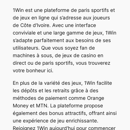
1Win est une plateforme de paris sportifs et
de jeux en ligne qui s’adresse aux joueurs
de Côte d’Ivoire. Avec une interface
conviviale et une large gamme de jeux, 1Win
s’adapte parfaitement aux besoins de ses
utilisateurs. Que vous soyez fan de
machines à sous, de jeux de casino en
direct ou de paris sportifs, vous trouverez
votre bonheur ici.
En plus de la variété des jeux, 1Win facilite
les dépôts et les retraits grâce à des
méthodes de paiement comme Orange
Money et MTN. La plateforme propose
également des bonus attractifs, offrant ainsi
une expérience de jeu enrichissante.
Rejoignez 1Win aujourd’hui pour commencer