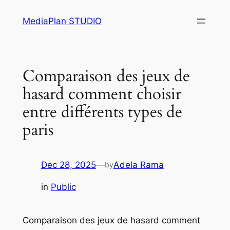
Skip
MediaPlan STUDIO
to
content
Comparaison des jeux de
hasard comment choisir
entre différents types de
paris
Dec 28, 2025
—
Adela Rama
by
in
Public
Comparaison des jeux de hasard comment