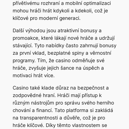
přívětivému rozhraní a mobilní optimalizaci
mohou hráči hrát kdykoli a kdekoli, což je
klíčové pro moderní generaci.
Další výhodou jsou atraktivní bonusy a
promoakce, které lákají nové hráče a udržují
stávající. Tyto nabídky často zahrnují bonusy
za první vklad, bezplatné spiny a věrnostní
programy. Tím, že casino odměňuje své
hráče, zvyšuje jejich šance na úspěch a
motivaci hrát více.
Casino také klade důraz na bezpečnost a
zodpovědné hraní. Hráči mají přístup k
různým nástrojům pro správu svého herního
chování a financí. Tato platforma si zakládá
na transparentnosti a důvěře, což je pro
hráče klíčové. Díky těmto vlastnostem se