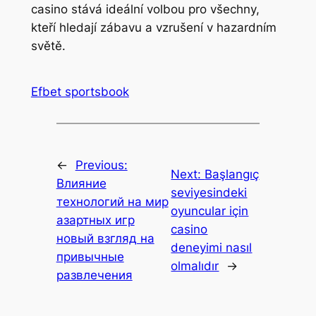
casino stává ideální volbou pro všechny,
kteří hledají zábavu a vzrušení v hazardním
světě.
Efbet sportsbook
←
Previous:
Next:
Başlangıç
Влияние
seviyesindeki
технологий на мир
oyuncular için
азартных игр
casino
новый взгляд на
deneyimi nasıl
привычные
olmalıdır
→
развлечения