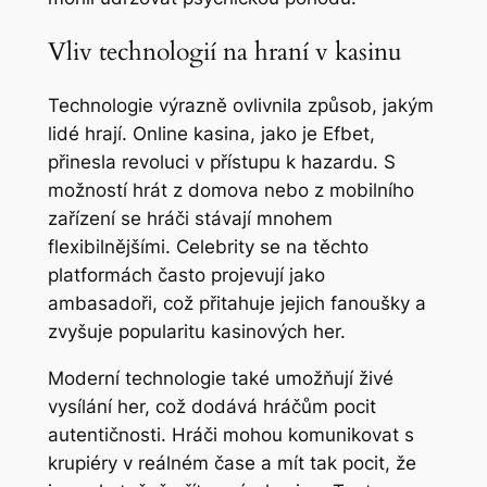
Vliv technologií na hraní v kasinu
Technologie výrazně ovlivnila způsob, jakým
lidé hrají. Online kasina, jako je Efbet,
přinesla revoluci v přístupu k hazardu. S
možností hrát z domova nebo z mobilního
zařízení se hráči stávají mnohem
flexibilnějšími. Celebrity se na těchto
platformách často projevují jako
ambasadoři, což přitahuje jejich fanoušky a
zvyšuje popularitu kasinových her.
Moderní technologie také umožňují živé
vysílání her, což dodává hráčům pocit
autentičnosti. Hráči mohou komunikovat s
krupiéry v reálném čase a mít tak pocit, že