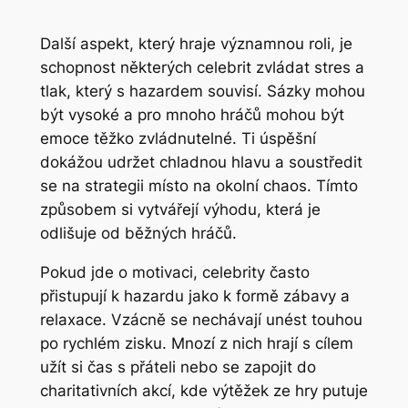
Další aspekt, který hraje významnou roli, je
schopnost některých celebrit zvládat stres a
tlak, který s hazardem souvisí. Sázky mohou
být vysoké a pro mnoho hráčů mohou být
emoce těžko zvládnutelné. Ti úspěšní
dokážou udržet chladnou hlavu a soustředit
se na strategii místo na okolní chaos. Tímto
způsobem si vytvářejí výhodu, která je
odlišuje od běžných hráčů.
Pokud jde o motivaci, celebrity často
přistupují k hazardu jako k formě zábavy a
relaxace. Vzácně se nechávají unést touhou
po rychlém zisku. Mnozí z nich hrají s cílem
užít si čas s přáteli nebo se zapojit do
charitativních akcí, kde výtěžek ze hry putuje