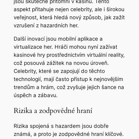
jsou skutečně přítomní v kasinu. Tento
aspekt přitahuje nejen celebrity, ale i širokou
veřejnost, která hledá nový způsob, jak zažít
vzrušení z hazardních her.
Další inovací jsou mobilní aplikace a
virtualizace her. Hráči mohou nyní zažívat
kasinové hry prostřednictvím virtuální reality,
což posouvá zážitek na novou úroveň.
Celebrity, které se zapojují do těchto
technologií, mají často přístup k nejnovějším
trendům a hrám, což zvyšuje jejich šance na
úspěch a zábavu.
Rizika a zodpovědné hraní
Rizika spojená s hazardem jsou dobře
známá, a proto je zodpovědné hraní klíčové.