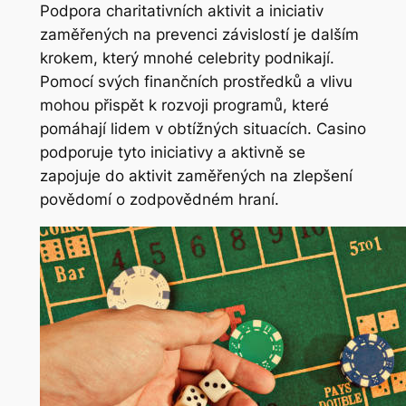
Podpora charitativních aktivit a iniciativ
zaměřených na prevenci závislostí je dalším
krokem, který mnohé celebrity podnikají.
Pomocí svých finančních prostředků a vlivu
mohou přispět k rozvoji programů, které
pomáhají lidem v obtížných situacích. Casino
podporuje tyto iniciativy a aktivně se
zapojuje do aktivit zaměřených na zlepšení
povědomí o zodpovědném hraní.