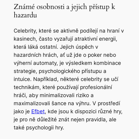
Známé osobnosti a jejich přístup k
hazardu
Celebrity, které se aktivně podílejí na hraní v
kasinech, často vyzařují atraktivní energii,
která láká ostatní. Jejich úspěch v
hazardních hrách, ať už jde o poker nebo
výherní automaty, je výsledkem kombinace
strategie, psychologického přístupu a
intuice. Například, některé celebrity se učí
technikám, které používají profesionální
hráči, aby minimalizovali riziko a
maximalizovali šance na výhru. V prostředí
jako je
Efbet
, kde jsou k dispozici různé hry,
je pro ně důležité znát nejen pravidla, ale
také psychologii hry.