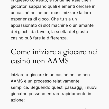
giocatori sappiano quali elementi cercare in
un casinò online per massimizzare la loro
esperienza di gioco. Che tu sia un
appassionato di slot machine o un amante
dei giochi da tavolo, la scelta del giusto
casinò può fare la differenza.
Come iniziare a giocare nei
casinò non AAMS
Iniziare a giocare in un casinò online non
AAMS è un processo relativamente
semplice. Seguendo questi passaggi, i nuovi
giocatori possono entrare rapidamente in
azione: