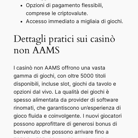
Opzioni di pagamento flessibili,
comprese le criptovalute.
Accesso immediato a migliaia di giochi.
Dettagli pratici sui casinò
non AAMS
I casinò non AAMS offrono una vasta
gamma di giochi, con oltre 5000 titoli
disponibili, incluse slot, giochi da tavolo e
opzioni dal vivo. La qualità dei giochi è
spesso alimentata da provider di software
rinomati, che garantiscono un’esperienza di
gioco fluida e coinvolgente. I nuovi giocatori
possono approfittare di generosi bonus di
benvenuto che possono arrivare fino a