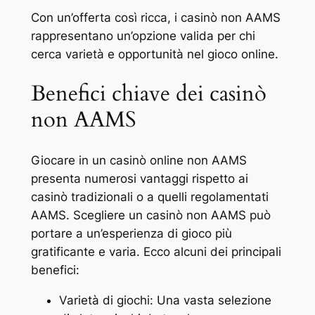
Con un’offerta così ricca, i casinò non AAMS
rappresentano un’opzione valida per chi
cerca varietà e opportunità nel gioco online.
Benefici chiave dei casinò
non AAMS
Giocare in un casinò online non AAMS
presenta numerosi vantaggi rispetto ai
casinò tradizionali o a quelli regolamentati
AAMS. Scegliere un casinò non AAMS può
portare a un’esperienza di gioco più
gratificante e varia. Ecco alcuni dei principali
benefici:
Varietà di giochi: Una vasta selezione