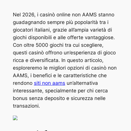
Nel 2026, i casinò online non AAMS stanno
guadagnando sempre più popolarità tra i
giocatori italiani, grazie all’ampia varietà di
giochi disponibili e alle offerte vantaggiose.
Con oltre 5000 giochi tra cui scegliere,
questi casinò offrono un’esperienza di gioco
ricca e diversificata. In questo articolo,
esploreremo le migliori opzioni di casinò non
AAMS, i benefici e le caratteristiche che
rendono
siti non aams
un’alternativa
interessante, specialmente per chi cerca
bonus senza deposito e sicurezza nelle
transazioni.