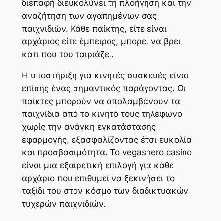
διεπαφή διευκολύνει τη πλοήγηση και την
αναζήτηση των αγαπημένων σας
παιχνιδιών. Κάθε παίκτης, είτε είναι
αρχάριος είτε έμπειρος, μπορεί να βρει
κάτι που του ταιριάζει.
Η υποστήριξη για κινητές συσκευές είναι
επίσης ένας σημαντικός παράγοντας. Οι
παίκτες μπορούν να απολαμβάνουν τα
παιχνίδια από το κινητό τους τηλέφωνο
χωρίς την ανάγκη εγκατάστασης
εφαρμογής, εξασφαλίζοντας έτσι ευκολία
και προσβασιμότητα. Το vegashero casino
είναι μια εξαιρετική επιλογή για κάθε
αρχάριο που επιθυμεί να ξεκινήσει το
ταξίδι του στον κόσμο των διαδικτυακών
τυχερών παιχνιδιών.