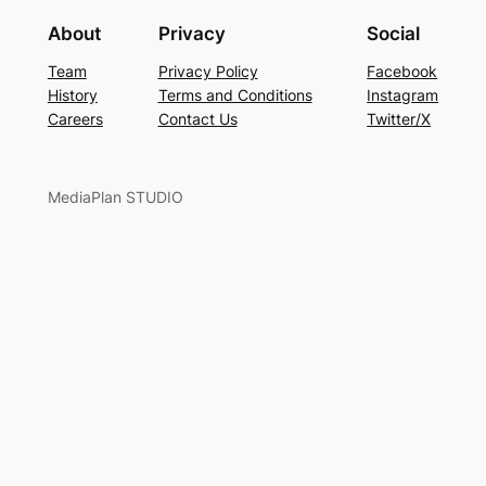
About
Privacy
Social
Team
Privacy Policy
Facebook
History
Terms and Conditions
Instagram
Careers
Contact Us
Twitter/X
MediaPlan STUDIO