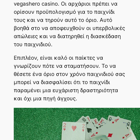
vegashero casino. Οι αρχάριοι πρέπει να
ορίσουν προϋπολογισμό για το παιχνίδι
τους και να τηρούν αυτό το όριο. Αυτό
βοηθά στο να αποφευχθούν οι υπερβολικές
απώλειες και να διατηρηθεί η διασκέδαση
του παιχνιδιού.
Επιπλέον, είναι καλό οι παίκτες να
γνωρίζουν πότε να σταματήσουν. Το να
θέσετε ένα όριο στον χρόνο παιχνιδιού σας
μπορεί να διασφαλίσει ότι το παιχνίδι
παραμένει μια ευχάριστη δραστηριότητα
και όχι μια πηγή άγχους.