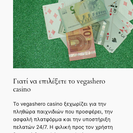
Γιατί να επιλέξετε το vegashero
casino
Το vegashero casino ξεχωρίζει για την
πληθώρα παιχνιδιών που προσφέρει, την
ασφαλή πλατφόρμα και την υποστήριξη
πελατών 24/7. Η φιλική προς τον χρήστη