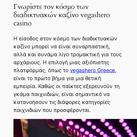
Γνωρίστε τον κόσμο των
διαδικτυακών καζίνο vegashero
casino
Η είσοδος στον κόσμο των διαδικτυακών
καζίνο μπορεί να είναι συναρπαστική,
αλλά και συνάμα λίγο τρομακτική για τους
αρχάριους. Η επιλογή μιας αξιόπιστης
πλατφόρμας, όπως το
vegashero Greece
,
είναι το πρώτο βήμα για μια θετική
εμπειρία. Καθώς οι παίκτες εξερευνούν τη
γκάμα παιχνιδιών, είναι σημαντικό να
κατανοήσουν τις διάφορες κατηγορίες
παιχνιδιών που προσφέρονται.