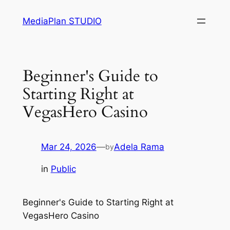
Skip
MediaPlan STUDIO
to
content
Beginner's Guide to
Starting Right at
VegasHero Casino
Mar 24, 2026
—
Adela Rama
by
in
Public
Beginner's Guide to Starting Right at
VegasHero Casino