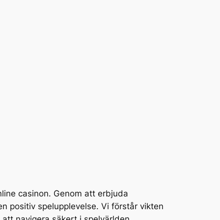
online casinon. Genom att erbjuda
 positiv spelupplevelse. Vi förstår vikten
tt navigera säkert i spelvärlden.