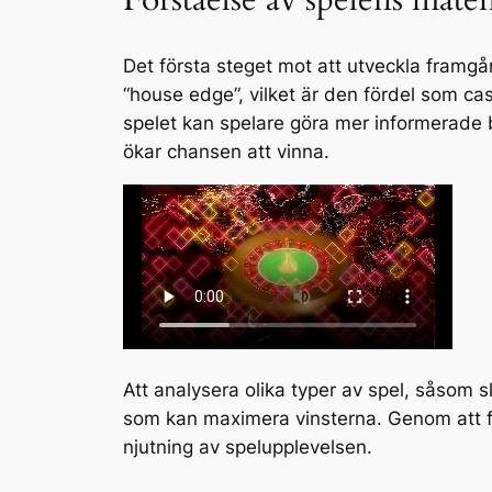
Det första steget mot att utveckla framgån
“house edge”, vilket är den fördel som ca
spelet kan spelare göra mer informerade be
ökar chansen att vinna.
Att analysera olika typer av spel, såsom slo
som kan maximera vinsterna. Genom att fö
njutning av spelupplevelsen.