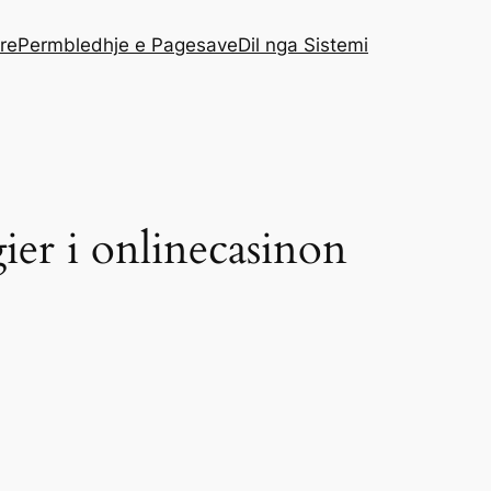
re
Permbledhje e Pagesave
Dil nga Sistemi
ier i onlinecasinon