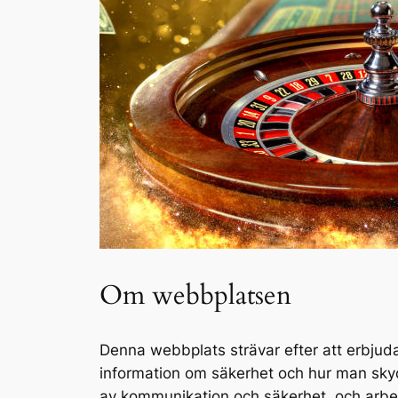
Om webbplatsen
Denna webbplats strävar efter att erbjuda
information om säkerhet och hur man skydda
av kommunikation och säkerhet, och arbeta