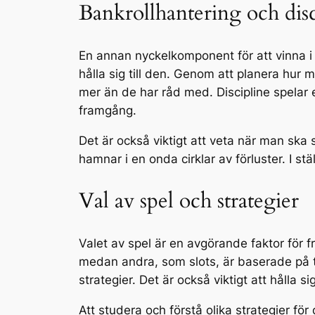
Bankrollhantering och disc
En annan nyckelkomponent för att vinna i 
hålla sig till den. Genom att planera hur 
mer än de har råd med. Discipline spelar e
framgång.
Det är också viktigt att veta när man ska s
hamnar i en onda cirklar av förluster. I stä
Val av spel och strategier
Valet av spel är en avgörande faktor för f
medan andra, som slots, är baserade på t
strategier. Det är också viktigt att hålla
Att studera och förstå olika strategier för 