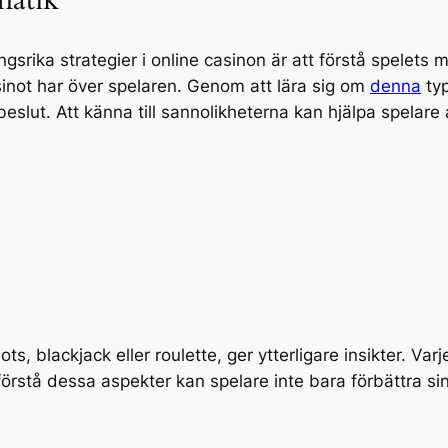
gsrika strategier i online casinon är att förstå spelets 
sinot har över spelaren. Genom att lära sig om
denna
typ
slut. Att känna till sannolikheterna kan hjälpa spelare a
ts, blackjack eller roulette, ger ytterligare insikter. Var
rstå dessa aspekter kan spelare inte bara förbättra sin