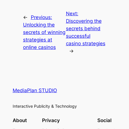
Next:
←
Previous:
Discovering the
Unlocking the
secrets behind
secrets of winning
successful
strategies at
casino strategies
online casinos
→
MediaPlan STUDIO
Interactive Publicity & Technology
About
Privacy
Social