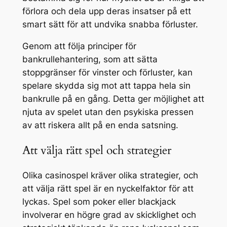
förlora och dela upp deras insatser på ett
smart sätt för att undvika snabba förluster.
Genom att följa principer för
bankrullehantering, som att sätta
stoppgränser för vinster och förluster, kan
spelare skydda sig mot att tappa hela sin
bankrulle på en gång. Detta ger möjlighet att
njuta av spelet utan den psykiska pressen
av att riskera allt på en enda satsning.
Att välja rätt spel och strategier
Olika casinospel kräver olika strategier, och
att välja rätt spel är en nyckelfaktor för att
lyckas. Spel som poker eller blackjack
involverar en högre grad av skicklighet och