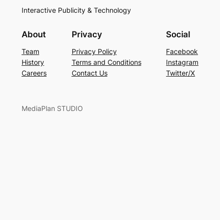
Interactive Publicity & Technology
About
Privacy
Social
Team
Privacy Policy
Facebook
History
Terms and Conditions
Instagram
Careers
Contact Us
Twitter/X
MediaPlan STUDIO