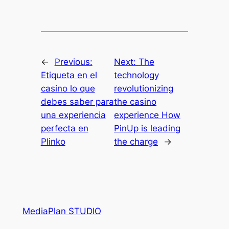
←
Previous:
Next:
The
Etiqueta en el
technology
casino lo que
revolutionizing
debes saber para
the casino
una experiencia
experience How
perfecta en
PinUp is leading
Plinko
the charge
→
MediaPlan STUDIO