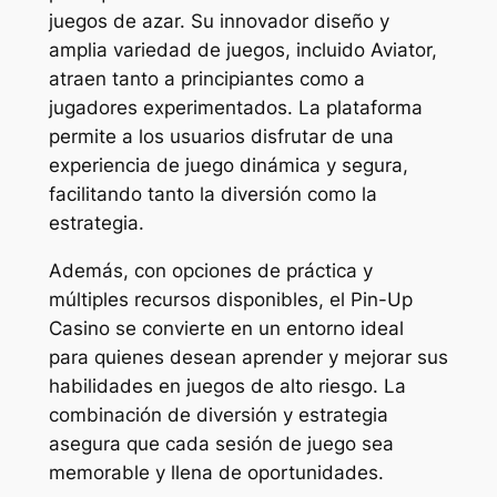
juegos de azar. Su innovador diseño y
amplia variedad de juegos, incluido Aviator,
atraen tanto a principiantes como a
jugadores experimentados. La plataforma
permite a los usuarios disfrutar de una
experiencia de juego dinámica y segura,
facilitando tanto la diversión como la
estrategia.
Además, con opciones de práctica y
múltiples recursos disponibles, el Pin-Up
Casino se convierte en un entorno ideal
para quienes desean aprender y mejorar sus
habilidades en juegos de alto riesgo. La
combinación de diversión y estrategia
asegura que cada sesión de juego sea
memorable y llena de oportunidades.