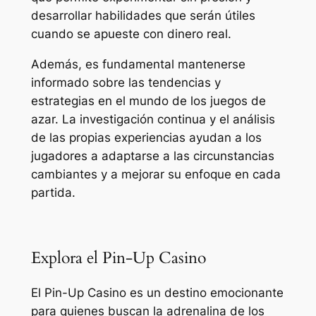
desarrollar habilidades que serán útiles
cuando se apueste con dinero real.
Además, es fundamental mantenerse
informado sobre las tendencias y
estrategias en el mundo de los juegos de
azar. La investigación continua y el análisis
de las propias experiencias ayudan a los
jugadores a adaptarse a las circunstancias
cambiantes y a mejorar su enfoque en cada
partida.
Explora el Pin-Up Casino
El Pin-Up Casino es un destino emocionante
para quienes buscan la adrenalina de los