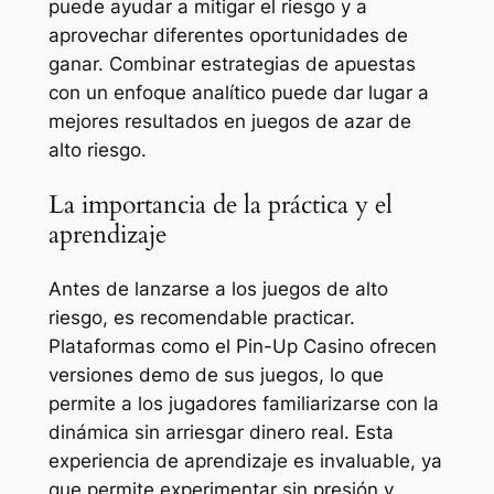
puede ayudar a mitigar el riesgo y a
aprovechar diferentes oportunidades de
ganar. Combinar estrategias de apuestas
con un enfoque analítico puede dar lugar a
mejores resultados en juegos de azar de
alto riesgo.
La importancia de la práctica y el
aprendizaje
Antes de lanzarse a los juegos de alto
riesgo, es recomendable practicar.
Plataformas como el Pin-Up Casino ofrecen
versiones demo de sus juegos, lo que
permite a los jugadores familiarizarse con la
dinámica sin arriesgar dinero real. Esta
experiencia de aprendizaje es invaluable, ya
que permite experimentar sin presión y