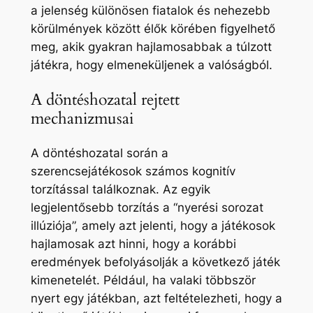
a jelenség különösen fiatalok és nehezebb
körülmények között élők körében figyelhető
meg, akik gyakran hajlamosabbak a túlzott
játékra, hogy elmeneküljenek a valóságból.
A döntéshozatal rejtett
mechanizmusai
A döntéshozatal során a
szerencsejátékosok számos kognitív
torzítással találkoznak. Az egyik
legjelentősebb torzítás a “nyerési sorozat
illúziója”, amely azt jelenti, hogy a játékosok
hajlamosak azt hinni, hogy a korábbi
eredmények befolyásolják a következő játék
kimenetelét. Például, ha valaki többször
nyert egy játékban, azt feltételezheti, hogy a