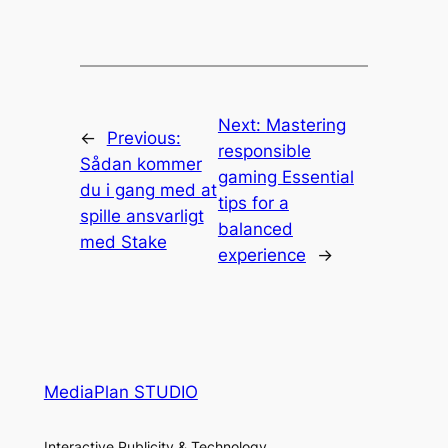
Next:
Mastering
←
Previous:
responsible
Sådan kommer
gaming Essential
du i gang med at
tips for a
spille ansvarligt
balanced
med Stake
experience
→
MediaPlan STUDIO
Interactive Publicity & Technology