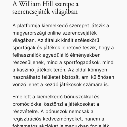
A William Hill szerepe a
szerencsejáték világában
A platformja kiemelkedő szerepet játszik a
magyarországi online szerencsejáték
világában. Az általuk kínált széleskörű
sportágak és játékok lehetővé teszik, hogy a
felhasználók egyedülálló élményekben
részesüljenek, mind a sportfogadások, mind
a kaszinó játékok terén. Az oldal könnyen
használható felületet biztosít, ami különösen
vonzó lehet a kezdő játékosok számára is.
Emellett a kiemelkedő bónuszokkal és
promóciókkal ösztönzi a játékosokat a
részvételre. A bónuszok nemcsak a
regisztrációs kedvezményeket, hanem a
folyamatos akciókat is magukban foglalják,