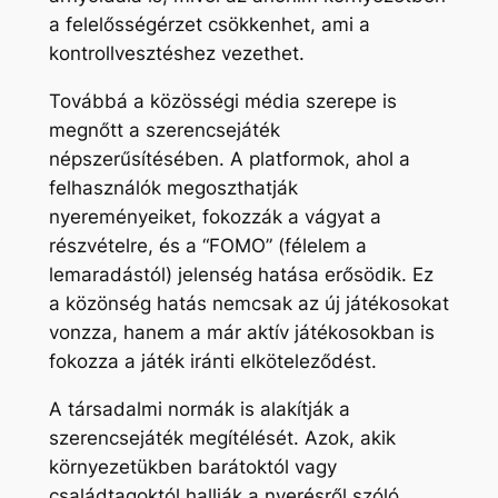
a felelősségérzet csökkenhet, ami a
kontrollvesztéshez vezethet.
Továbbá a közösségi média szerepe is
megnőtt a szerencsejáték
népszerűsítésében. A platformok, ahol a
felhasználók megoszthatják
nyereményeiket, fokozzák a vágyat a
részvételre, és a “FOMO” (félelem a
lemaradástól) jelenség hatása erősödik. Ez
a közönség hatás nemcsak az új játékosokat
vonzza, hanem a már aktív játékosokban is
fokozza a játék iránti elköteleződést.
A társadalmi normák is alakítják a
szerencsejáték megítélését. Azok, akik
környezetükben barátoktól vagy
családtagoktól hallják a nyerésről szóló