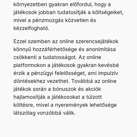
környezetben gyakran előfordul, hogy a
játékosok jobban tudatosítják a költségeiket,
mivel a pénzmozgás közvetlen és
kézzelfogható.
Ezzel szemben az online szerencsejátékok
könnyű hozzáférhetősége és anonimitása
csökkenti a tudatosságot. Az online
platformokon a játékosok gyakran kevésbé
érzik a pénzügyi felelősséget, ami impulzív
döntésekhez vezethet. Továbbá az online
játékok során a bónuszok és akciók
hajlamosítják a játékosokat a túlzott
költésre, mivel a nyeremények lehetősége
látszólag vonzóbbá válik.