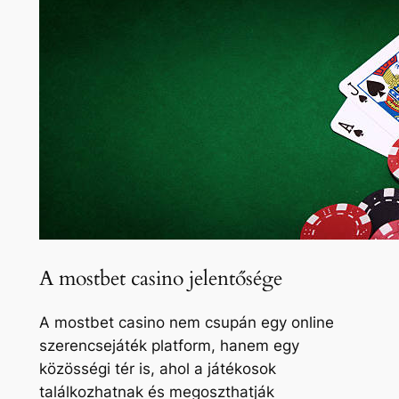
A mostbet casino jelentősége
A mostbet casino nem csupán egy online
szerencsejáték platform, hanem egy
közösségi tér is, ahol a játékosok
találkozhatnak és megoszthatják