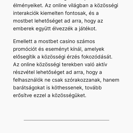
élményeiket. Az online világban a közösségi
interakciók kiemelten fontosak, és a
mostbet lehetőséget ad arra, hogy az
emberek együtt élvezzék a játékot.
Emellett a mostbet casino számos
promóciót és eseményt kínál, amelyek
elősegítik a közösségi érzés fokozódását.
Az online közösségi terekben való aktív
részvétel lehetőséget ad arra, hogy a
felhasználók ne csak szórakozzanak, hanem
barátságokat is köthessenek, tovább
erősítve ezzel a közösségüket.