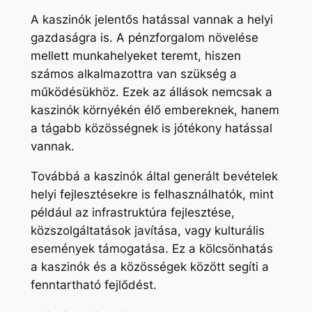
A kaszinók jelentős hatással vannak a helyi
gazdaságra is. A pénzforgalom növelése
mellett munkahelyeket teremt, hiszen
számos alkalmazottra van szükség a
működésükhöz. Ezek az állások nemcsak a
kaszinók környékén élő embereknek, hanem
a tágabb közösségnek is jótékony hatással
vannak.
Továbbá a kaszinók által generált bevételek
helyi fejlesztésekre is felhasználhatók, mint
például az infrastruktúra fejlesztése,
közszolgáltatások javítása, vagy kulturális
események támogatása. Ez a kölcsönhatás
a kaszinók és a közösségek között segíti a
fenntartható fejlődést.