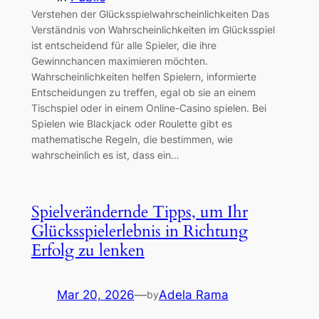
Verstehen der Glücksspielwahrscheinlichkeiten Das
Verständnis von Wahrscheinlichkeiten im Glücksspiel
ist entscheidend für alle Spieler, die ihre
Gewinnchancen maximieren möchten.
Wahrscheinlichkeiten helfen Spielern, informierte
Entscheidungen zu treffen, egal ob sie an einem
Tischspiel oder in einem Online-Casino spielen. Bei
Spielen wie Blackjack oder Roulette gibt es
mathematische Regeln, die bestimmen, wie
wahrscheinlich es ist, dass ein…
Spielverändernde Tipps, um Ihr
Glücksspielerlebnis in Richtung
Erfolg zu lenken
Mar 20, 2026
—
Adela Rama
by